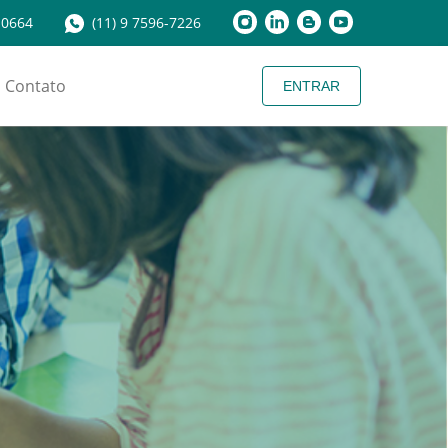
-0664
(11) 9 7596-7226
Contato
ENTRAR