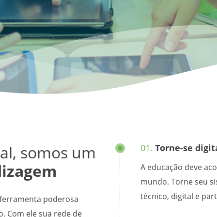
tal, somos um
01.
Torne-se digit
dizagem
A educação deve ac
mundo. Torne seu sis
técnico, digital e pa
a ferramenta poderosa
do. Com ele sua rede de