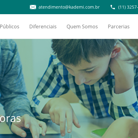
atendimento@kademi.com.br
(11) 3257
Públicos
Diferenciais
Quem Somos
Parcerias
toras