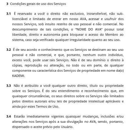
Condições gerais de uso dos Serviços
É reservado a você o direito não exclusivo, intransferível, não sub-
licenciável e limitado de entrar em nosso AVA, acessar e usufruir dos
nossos Serviços, sob intuito restrito de uso pessoal e não comercial. No
descumprimento de tais condições, o “NOME DO AVA” possui total
liberdade, direito e autonomia para bloquear o acesso do Membro ao
sistema, caso seja verificado qualquer irregularidade quanto ao seu uso.
É de seu acordo e conhecimento que os Serviços se destinam ao seu uso
pessoal e não comercial, e que, portanto, nenhum outro indivíduo,
exceto você, pode usar tais Serviços. Não é de seu domínio o direito à
cópias, reprodução ou alteração, no todo ou em parte, de qualquer
componente ou característica dos Serviços de propriedade em nome da(o)
KADEMI
.
Não é atribuído a você qualquer outro direito, título ou propriedade
sobre os Serviços. É do seu entendimento e reconhecimento que, em
quaisquer circunstâncias, os seus direitos sobre os Serviços são limitados
pelos direitos autorais e/ou leis de propriedade intelectual aplicáveis e
ainda por estes Termos de Uso.
Estarão imediatamente vigentes quaisquer mudanças, inclusões e/ou
alterações nos Serviços após a sua divulgação no AVA, sendo, portanto,
dispensado o aceite prévio pelo Usuário.