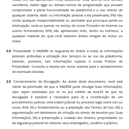
cancelbots, easter eggs ou demais rotinas de programação que possam
comprometer a plena funcionalidade da plataforma e o uso restrito de
qualquer sistema, dado ou informação pessoal a ela preservada; (VII) não
incide qualquer irresponsabilidade ou atividade que provoque perda ou
interrupção, total ou parcial, no serviço do nosso Provedor de Internet ou
outros fornecedores; (VIII) não apresentam links, direto ou indiretos, a
qualquer material do qual você obtenha direito integral de incluir ou
linkar.
Privacidade: O
KADEMI
se resguarda do direito à todas as informações
pessoais atribuídas a utilização dos Serviços ou ao uso da plataforma,
estando, portanto, tais informações sujeitas à nossa Política de
Privacidade. Consulte a mesma em nosso sistema para o esclarecimento
de eventuais dúvidas.
Consentimento de Divulgação: Ao aceite deste documento, você está
ciente da permissão de que o
KADEMI
pode divulgar Suas Informações,
caso sejam solicitadas por lei ou por crédito de boa-fé de que tal
divulgação é razoável e necessária para: (I) a contribuição de um
procedimento judicial, uma ordem judicial ou processo legal sobre nós ou
nosso AVA; (II) o fortalecimento ou a ampliação dos Termos de Uso; (III) a
argumentação em detrimento da infração do direito de terceiros por Suas
Informações; (IV) a preservação e cuidado dos direitos, propriedades ou
da segurança pessoal do sistema, seus empregados, usuários e público.