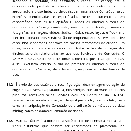
licenciado e, portanto, não destinado à venda. Por conseguinte, é
expressamente proibido a realização de cópias não autorizadas ou a
apropriação e o uso indevido de quaisquer materiais de Conteúdo, salvo
exceções mencionadas e especificadas neste documento e em
concordância com as leis aplicáveis. Todos os direitos autorais do
Conteúdo e dos Serviços (incluindo, mas não se limitando, a imagens,
fotografias, animações, vídeos, áudio, música, texto, layout e “look and
feel” incorporados nos Serviços) são de propriedade do
KADEMI
, inclusive
conteúdos elaborados por você em nossas ferramentas de autoria. Em
suma, você concorda em cumprir com todas as leis de proteção dos
direitos autorais relacionadas ao uso dos Serviços e do Conteúdo. O
KADEMI
reserva-se o direito de tomar as medidas que julgar apropriadas,
a seu exclusivo critério, a fim de proteger os direitos autorais do
Conteúdo e dos Serviços, além das condições previstas nestes Termos de
Uso.
É proibido aos usuários a reconfiguração, desmontagem ou ação de
engenharia reversa na plataforma, nos Serviços, nos softwares ou outros
produtos acessíveis pelos Serviços e/ou no Conteúdo do
KADEMI
.
Também é censurada a inserção de qualquer código ou produto, bem
como a manipulação do Conteúdo ou a utilização de métodos de data
mining, coleta de dados ou extração de dados.
Marcas. Não está autorizado a você o uso de nenhuma marca e/ou
sinais distintivos que possam ser encontrados na plataforma, no