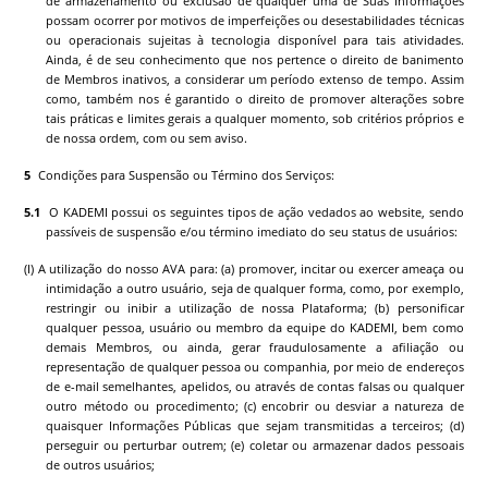
de armazenamento ou exclusão de qualquer uma de Suas Informações
possam ocorrer por motivos de imperfeições ou desestabilidades técnicas
ou operacionais sujeitas à tecnologia disponível para tais atividades.
Ainda, é de seu conhecimento que nos pertence o direito de banimento
de Membros inativos, a considerar um período extenso de tempo. Assim
como, também nos é garantido o direito de promover alterações sobre
tais práticas e limites gerais a qualquer momento, sob critérios próprios e
de nossa ordem, com ou sem aviso.
Condições para Suspensão ou Término dos Serviços:
O
KADEMI
possui os seguintes tipos de ação vedados ao website, sendo
passíveis de suspensão e/ou término imediato do seu status de usuários:
(I) A utilização do nosso AVA para: (a) promover, incitar ou exercer ameaça ou
intimidação a outro usuário, seja de qualquer forma, como, por exemplo,
restringir ou inibir a utilização de nossa Plataforma; (b) personificar
qualquer pessoa, usuário ou membro da equipe do
KADEMI
, bem como
demais Membros, ou ainda, gerar fraudulosamente a afiliação ou
representação de qualquer pessoa ou companhia, por meio de endereços
de e-mail semelhantes, apelidos, ou através de contas falsas ou qualquer
outro método ou procedimento; (c) encobrir ou desviar a natureza de
quaisquer Informações Públicas que sejam transmitidas a terceiros; (d)
perseguir ou perturbar outrem; (e) coletar ou armazenar dados pessoais
de outros usuários;