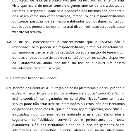
publicação de links para outros websites ou recursos. No entanto, haja
vista que não é de nosso controle o gerenciamento de tais websites ou
recursos, a responsabilidade pela disposição dos mesmos não pertence a
nós, assim como não compactuamos, tampouco nos responsabilizamos
ou somos passíveis de ser responsabilizados por qualquer conteúdo,
publicidade, produto, ou outro material disponível neste ou através deste
website ou recurso.
É de seu entendimento e consentimento que o
KADEMI
não é
responsável nem poderá ser responsabilizado, direta ou indiretamente,
por quaisquer perdas e danos causados ou sob alegação de terem sido,
ou relacionados ao uso de qualquer conteúdo, bem ou serviço disponível
na Plataforma ou ainda, por meio do uso de qualquer um desses
websites, recursos e/ou serviços.
Garantias e Responsabilidades:
Isenção de Garantias: A utilização de nossa plataforma é de seu próprio e
exclusivo risco. Nossa plataforma é oferecida a você “como é” e “como
está disponível”, sem garantias ou condições. Especificamente, nosso
serviço pode não estar livre de interrupções ou erros. Nós nos isentamos
de garantias e condições de qualquer tipo, sejam expressas, implícitas ou
instituídas, incluindo, mas não se limitando às garantias relacionadas à
segurança, confiabilidade, conveniência e performance de nossa
plataforma. Nós nos isentamos ainda de quaisquer garantias sobre
informações ou conselhos obtidos através de nossa plataforma.