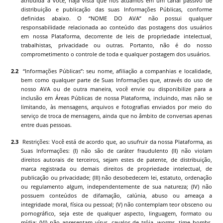
atribuída a você, haja vista que nós atuamos em um canal passivo de
distribuição e publicação das suas Informações Públicas, conforme
definidas abaixo. O “NOME DO AVA” não possui qualquer
responsabilidade relacionada ao conteúdo das postagens dos usuários
em nossa Plataforma, decorrente de leis de propriedade intelectual,
trabalhistas, privacidade ou outras. Portanto, não é do nosso
comprometimento o controle de toda e qualquer postagem dos usuários.
“Informações Públicas”: seu nome, afiliação a companhias e localidade,
bem como qualquer parte de Suas Informações que, através do uso de
nosso AVA ou de outra maneira, você envie ou disponibilize para a
inclusão em Áreas Públicas de nossa Plataforma, incluindo, mas não se
limitando, às mensagens, arquivos e fotografias enviados por meio do
serviço de troca de mensagens, ainda que no âmbito de conversas apenas
entre duas pessoas.
Restrições: Você está de acordo que, ao usufruir da nossa Plataforma, as
Suas Informações: (I) não são de caráter fraudulento (II) não violam
direitos autorais de terceiros, sejam estes de patente, de distribuição,
marca registrada ou demais direitos de propriedade intelectual, de
publicação ou privacidade; (III) não desobedecem lei, estatuto, ordenação
ou regulamento algum, independentemente de sua natureza; (IV) não
possuem conteúdos de difamação, calúnia, abuso ou ameaça a
integridade moral, física ou pessoal; (V) não contemplam teor obsceno ou
pornográfico, seja este de qualquer aspecto, linguagem, formato ou
mídia; (VI) não apresentam vírus, cavalos de tróia, worms, time bombs,