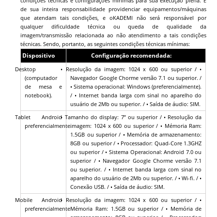
condições técnicas e configurações mínimas para sua execução plena. É
de sua inteira responsabilidade providenciar equipamentos/máquinas
que atendam tais condições, e o
KADEMI
não será responsável por
qualquer dificuldade técnica ou queda de qualidade da
imagem/transmissão relacionada ao não atendimento a tais condições
técnicas. Sendo, portanto, as seguintes condições técnicas mínimas:
Dispositivo
Configuração recomendada:
Desktop
• Resolução da imagem: 1024 x 600 ou superior / •
(computador
Navegador Google Chorme versão 7.1 ou superior. /
de mesa e
• Sistema operacional: Windows (preferencialmente).
notebook).
/ • Internet banda larga com sinal no aparelho do
usuário de 2Mb ou superior. / • Saída de áudio: SIM.
Tablet Android
• Tamanho do display: 7” ou superior / • Resolução da
preferencialmente.
imagem: 1024 x 600 ou superior / • Mémoria Ram:
1.5GB ou superior / • Memória de armazenamento:
8GB ou superior / • Processador: Quad-Core 1.3GHZ
ou superior / • Sistema Operacional: Android 7.0 ou
superior / • Navegador Google Chorme versão 7.1
ou superior. / • Internet banda larga com sinal no
aparelho do usuário de 2Mb ou superior. / • Wi-fi. / •
Conexão USB. / • Saída de áudio: SIM.
Mobile Android
• Resolução da imagem: 1024 x 600 ou superior / •
preferencialmente
Mémoria Ram: 1.5GB ou superior / • Memória de