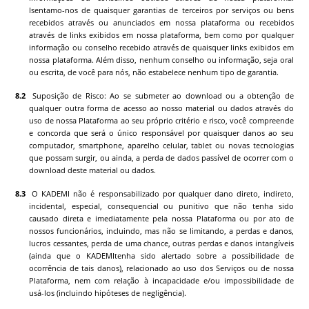
Isentamo-nos de quaisquer garantias de terceiros por serviços ou bens
recebidos através ou anunciados em nossa plataforma ou recebidos
através de links exibidos em nossa plataforma, bem como por qualquer
informação ou conselho recebido através de quaisquer links exibidos em
nossa plataforma. Além disso, nenhum conselho ou informação, seja oral
ou escrita, de você para nós, não estabelece nenhum tipo de garantia.
Suposição de Risco: Ao se submeter ao download ou a obtenção de
qualquer outra forma de acesso ao nosso material ou dados através do
uso de nossa Plataforma ao seu próprio critério e risco, você compreende
e concorda que será o único responsável por quaisquer danos ao seu
computador, smartphone, aparelho celular, tablet ou novas tecnologias
que possam surgir, ou ainda, a perda de dados passível de ocorrer com o
download deste material ou dados.
O
KADEMI
não é responsabilizado por qualquer dano direto, indireto,
incidental, especial, consequencial ou punitivo que não tenha sido
causado direta e imediatamente pela nossa Plataforma ou por ato de
nossos funcionários, incluindo, mas não se limitando, a perdas e danos,
lucros cessantes, perda de uma chance, outras perdas e danos intangíveis
(ainda que o
KADEMI
tenha sido alertado sobre a possibilidade de
ocorrência de tais danos), relacionado ao uso dos Serviços ou de nossa
Plataforma, nem com relação à incapacidade e/ou impossibilidade de
usá-los (incluindo hipóteses de negligência).