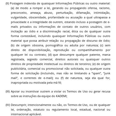
(II) Postagem indevida de quaisquer Informações Públicas ou outro material:
(a) de modo a romper a lei, gerando ou propagando ofensa, racismo,
preconceito, ameaça, abuso, perturbação, difamação, intimidação,
vulgaridade, obscenidade, profanidade ou acusação a qual ultrapassa a
privacidade e a integridade de outrem, estando incluso a postagem de e-
mails privados ou informações de contato de outros usuários, com
incitação ao ódio e a discriminação racial, ética ou de qualquer outra
forma contestável, incluindo quaisquer Informações Públicas ou outro
material que possa atribuir relação ou propagação de discurso de ódio;
(b) de origem obscena, pornográfica ou adulta por natureza; (c) sem
direito de disponibilização, reprodução ou compartilhamento por
qualquer lei ou contrato; (d) que descumpre qualquer patente, marca
registrada, segredo comercial, direitos autorais ou quaisquer outros
direitos de propriedade intelectual ou direitos de terceiros; (e) de origem
publicitária, comercial ou promocional não solicitada, ou qualquer outra
forma de solicitação (incluindo, mas não se limitando a “spam”, “junk
mail”, e correntes de e-mail); ou (f) de natureza, seja ela qual for,
inapropriada ou motivada pela má fé;
(III) Apoiar ou incentivar outrem a violar os Termos de Uso ou gerar recusa
sobre as instruções da equipe do
KADEMI
;
(IV) Descumprir, intencionalmente ou não, os Termos de Uso, ou de qualquer
lei, ordenação, estatuto ou regulamento local, estadual, nacional ou
internacional aplicável.