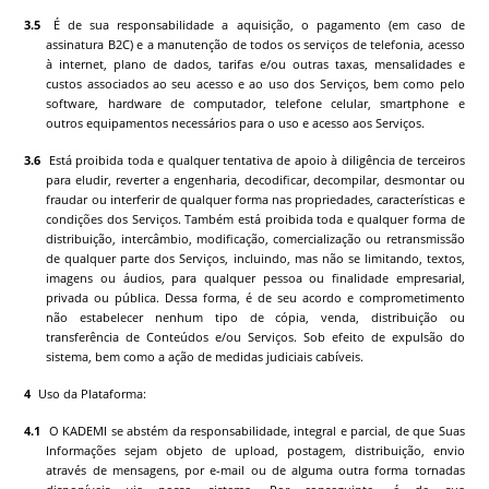
É de sua responsabilidade a aquisição, o pagamento (em caso de
assinatura B2C) e a manutenção de todos os serviços de telefonia, acesso
à internet, plano de dados, tarifas e/ou outras taxas, mensalidades e
custos associados ao seu acesso e ao uso dos Serviços, bem como pelo
software, hardware de computador, telefone celular, smartphone e
outros equipamentos necessários para o uso e acesso aos Serviços.
Está proibida toda e qualquer tentativa de apoio à diligência de terceiros
para eludir, reverter a engenharia, decodificar, decompilar, desmontar ou
fraudar ou interferir de qualquer forma nas propriedades, características e
condições dos Serviços. Também está proibida toda e qualquer forma de
distribuição, intercâmbio, modificação, comercialização ou retransmissão
de qualquer parte dos Serviços, incluindo, mas não se limitando, textos,
imagens ou áudios, para qualquer pessoa ou finalidade empresarial,
privada ou pública. Dessa forma, é de seu acordo e comprometimento
não estabelecer nenhum tipo de cópia, venda, distribuição ou
transferência de Conteúdos e/ou Serviços. Sob efeito de expulsão do
sistema, bem como a ação de medidas judiciais cabíveis.
Uso da Plataforma:
O
KADEMI
se abstém da responsabilidade, integral e parcial, de que Suas
Informações sejam objeto de upload, postagem, distribuição, envio
através de mensagens, por e-mail ou de alguma outra forma tornadas