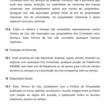
Conteúdo e/ou nos Serviços do
KADEMI
. Portanto, não é permitido que
você faça cópias, exibições ou usabilidade de nenhuma das marcas
comerciais sem consentimento prévio por escrito do proprietário.
Qualquer uso não autorizado poderá violar as leis de propriedade
industrial, leis de privacidade, de propriedade intelectual e ainda
estatutos civis e/ou criminais.
Todos os direitos e licenças não concedidos expressamente nestes
Termos de Uso são reservados aos proprietários dos Conteúdos e/ou
Serviços. Estes Termos de Uso não concedem quaisquer licenças
implícitas.
Proibição de Revenda:
Você concorda em não reproduzir, duplicar, copiar, vender, revender ou
explorar com quaisquer fins comerciais, qualquer porção da Plataforma
KADEMI
, nem fazer uso da Plataforma ou do acesso para o fim de vendas
de bens ou serviços, ou a promoção de uma companhia, bem ou serviço.
Disposições Gerais:
Estes Termos de Uso, juntamente com a Política de Privacidade
publicada no nosso website, constituem o acordo integral entre as Partes
com relação ao objeto em questão, e substituem todos os acordos
anteriores, escritos ou verbais.