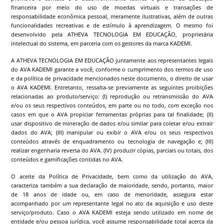
financeira por meio do uso de moedas virtuais e transações de
responsabilidade econômica pessoal, meramente ilustrativas, além de outras
funcionalidades recreativas e de estímulo à aprendizagem. O mesmo foi
desenvolvido pela ATHEVA TECNOLOGIA EM EDUCAÇÃO, proprietária
intelectual do sistema, em parceria com os gestores da marca
KADEMI
.
A ATHEVA TECNOLOGIA EM EDUCAÇÃO juntamente aos representantes legais
do AVA
KADEMI
garante a você, conforme o cumprimento dos termos de uso
e da política de privacidade mencionados neste documento, o direito de usar
o AVA
KADEMI
. Entretanto, ressalta-se previamente as seguintes proibições
relacionadas ao produto/serviço: (I) reprodução ou retransmissão do AVA
e/ou os seus respectivos conteúdos, em parte ou no todo, com exceção nos
casos em que o AVA propiciar ferramentas próprias para tal finalidade; (II)
usar dispositivo de mineração de dados e/ou similar para coletar e/ou extrair
dados do AVA; (III) manipular ou exibir o AVA e/ou os seus respectivos
conteúdos através de enquadramento ou tecnologia de navegação e; (III)
realizar engenharia reversa do AVA. (IV) produzir cópias, parciais ou totais, dos
conteúdos e gamificações contidas no AVA.
O aceite da Política de Privacidade, bem como da utilização do AVA,
caracteriza também a sua declaração de maioridade, sendo, portanto, maior
de 18 anos de idade ou, em caso de menoridade, assegura estar
acompanhado por um representante legal no ato da aquisição e uso deste
serviço/produto. Caso o AVA
KADEMI
esteja sendo utilizado em nome de
entidade e/ou pessoa jurídica, você assume responsabilidade total acerca da