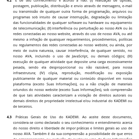
É de seu conhecimento e acordo a não: (I) realização de upload,
postagem, publicação, distribuição e envio através de mensagens, e-mail
ou transmissão de qualquer outra forma de programação, arquivos ou
programas sob intuito de causar interrupção, degradação ou limitação
das funcionalidades de qualquer software ou hardware ou equipamento
de telecomunicação; (II) interferência ou perturbação ao nosso AVA ou às
redes conectadas ao nosso website, através do uso de nosso AVA, ou até
mesmo a infração de quaisquer requerimentos, procedimentos, políticas
ou regulamentos das redes conectadas ao nosso website, ou ainda, por
meio de outra natureza, causar interferência, de qualquer sentido, no
nosso AVA, incluindo o uso de JavaScript, ou demais códigos; (III)
execução de qualquer atividade que deposite uma carga excessivamente
pesada, sendo ela desproporcional ou não razoável, para nossa
infraestrutura; (IV) cópia, reprodução, modificação ou exposição
publicamente de qualquer material ou conteúdo disponível em nossa
plataforma (exceto Suas Informações), ou a não criação de materiais
oriundos do nosso website (exceto Suas Informações), sob compreensão
de que tais atividades caracterizam a violação de direitos autorais ou
demais direitos de propriedade intelectual e/ou industrial do
KADEMI
ou
de terceiros.
Práticas Gerais de Uso do
KADEMI
. Ao aceite deste documento,
considera-se como declarado o seu conhecimento e entendimento acerca
do nosso direito e liberdade de impor práticas e limites gerais ao uso de
nosso AVA. Também é da sua compreensão a possibilidade de que erros