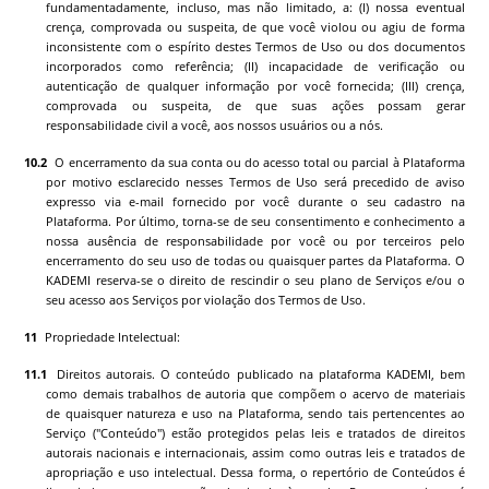
fundamentadamente, incluso, mas não limitado, a: (I) nossa eventual
crença, comprovada ou suspeita, de que você violou ou agiu de forma
inconsistente com o espírito destes Termos de Uso ou dos documentos
incorporados como referência; (II) incapacidade de verificação ou
autenticação de qualquer informação por você fornecida; (III) crença,
comprovada ou suspeita, de que suas ações possam gerar
responsabilidade civil a você, aos nossos usuários ou a nós.
O encerramento da sua conta ou do acesso total ou parcial à Plataforma
por motivo esclarecido nesses Termos de Uso será precedido de aviso
expresso via e-mail fornecido por você durante o seu cadastro na
Plataforma. Por último, torna-se de seu consentimento e conhecimento a
nossa ausência de responsabilidade por você ou por terceiros pelo
encerramento do seu uso de todas ou quaisquer partes da Plataforma. O
KADEMI
reserva-se o direito de rescindir o seu plano de Serviços e/ou o
seu acesso aos Serviços por violação dos Termos de Uso.
Propriedade Intelectual:
Direitos autorais. O conteúdo publicado na plataforma
KADEMI
, bem
como demais trabalhos de autoria que compõem o acervo de materiais
de quaisquer natureza e uso na Plataforma, sendo tais pertencentes ao
Serviço ("Conteúdo") estão protegidos pelas leis e tratados de direitos
autorais nacionais e internacionais, assim como outras leis e tratados de
apropriação e uso intelectual. Dessa forma, o repertório de Conteúdos é