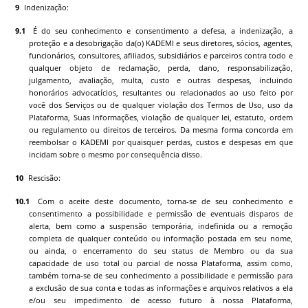
Indenização:
É do seu conhecimento e consentimento a defesa, a indenização, a
proteção e a desobrigação da(o)
KADEMI
e seus diretores, sócios, agentes,
funcionários, consultores, afiliados, subsidiários e parceiros contra todo e
qualquer objeto de reclamação, perda, dano, responsabilização,
julgamento, avaliação, multa, custo e outras despesas, incluindo
honorários advocatícios, resultantes ou relacionados ao uso feito por
você dos Serviços ou de qualquer violação dos Termos de Uso, uso da
Plataforma, Suas Informações, violação de qualquer lei, estatuto, ordem
ou regulamento ou direitos de terceiros. Da mesma forma concorda em
reembolsar o
KADEMI
por quaisquer perdas, custos e despesas em que
incidam sobre o mesmo por consequência disso.
Rescisão:
Com o aceite deste documento, torna-se de seu conhecimento e
consentimento a possibilidade e permissão de eventuais disparos de
alerta, bem como a suspensão temporária, indefinida ou a remoção
completa de qualquer conteúdo ou informação postada em seu nome,
ou ainda, o encerramento do seu status de Membro ou da sua
capacidade de uso total ou parcial de nossa Plataforma, assim como,
também torna-se de seu conhecimento a possibilidade e permissão para
a exclusão de sua conta e todas as informações e arquivos relativos a ela
e/ou seu impedimento de acesso futuro à nossa Plataforma,