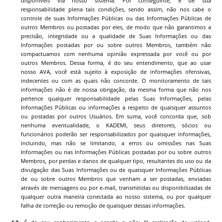
disponíveis via nosso sistema. Por conseguinte, é de sua
responsabilidade plena tais condições, sendo assim, não nos cabe o
controle de suas Informações Públicas ou das Informações Públicas de
outros Membros ou postadas por eles, de modo que não garantimos a
precisão, integridade ou a qualidade de Suas Informações ou das
Informações postadas por ou sobre outros Membros, também não
compactuamos com nenhuma opinião expressada por você ou por
outros Membros. Dessa forma, é do seu entendimento, que ao usar
nosso AVA, você está sujeito à exposição de informações ofensivas,
indecentes ou com as quais não concorde. O monitoramento de tais
informações não é de nossa obrigação, da mesma forma que não nos
pertence qualquer responsabilidade pelas Suas Informações, pelas
Informações Públicas ou informações a respeito de quaisquer assuntos
ou postadas por outros Usuários. Em suma, você concorda que, sob
nenhuma eventualidade, o
KADEMI
, seus diretores, sócios ou
funcionários poderão ser responsabilizados por quaisquer informações,
incluindo, mas não se limitando, a erros ou omissões nas Suas
Informações ou nas Informações Públicas postadas por ou sobre outros
Membros, por perdas e danos de qualquer tipo, resultantes do uso ou da
divulgação das Suas Informações ou de quaisquer Informações Públicas
de ou sobre outros Membros que venham a ser postadas, enviadas
através de mensagens ou por e-mail, transmitidas ou disponibilizadas de
qualquer outra maneira conectada ao nosso sistema, ou por qualquer
falha de correção ou remoção de quaisquer dessas informações.